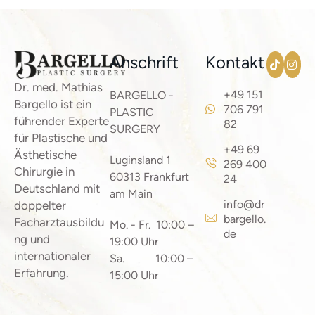
Anschrift
Kontakt
Dr. med. Mathias
+49 151
BARGELLO -
Bargello ist ein
706 791
PLASTIC
führender Experte
82
SURGERY
für Plastische und
+49 69
Ästhetische
Luginsland 1
269 400
Chirurgie in
60313 Frankfurt
24
Deutschland mit
am Main
info@dr
doppelter
bargello.
Facharztausbildu
Mo. - Fr. 10:00 –
de
ng und
19:00 Uhr
internationaler
Sa. 10:00 –
Erfahrung.
15:00 Uhr