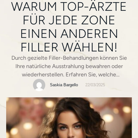
WARUM TOP-ÄRZTE
FÜR JEDE ZONE
EINEN ANDEREN
FILLER WÄHLEN!
Durch gezielte Filler-Behandlungen können Sie
Ihre natürliche Ausstrahlung bewahren oder
wiederherstellen. Erfahren Sie, welche
maßgeschneiderten Filler-Lösungen für
Saskia Bargello
22/03/2025
verschiedene Gesichtsbereiche zur Verfügung
stehen.