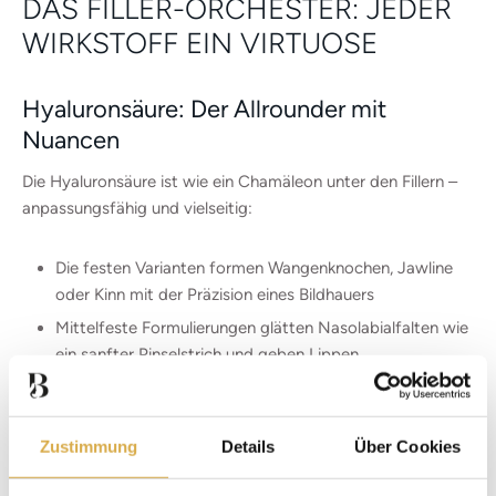
DAS FILLER-ORCHESTER: JEDER
WIRKSTOFF EIN VIRTUOSE
Hyaluronsäure: Der Allrounder mit
Nuancen
Die Hyaluronsäure ist wie ein Chamäleon unter den Fillern –
anpassungsfähig und vielseitig:
Die festen Varianten formen Wangenknochen, Jawline
oder Kinn mit der Präzision eines Bildhauers
Mittelfeste Formulierungen glätten Nasolabialfalten wie
ein sanfter Pinselstrich und geben Lippen
verführerisches Volumen
Unvernetzte Hyaluronsäuren hauchen feinen Linien
Leben ein
Zustimmung
Details
Über Cookies