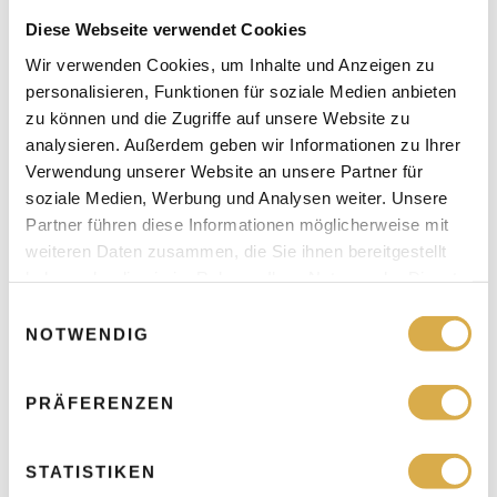
Calcium-Hydroxylapatit: Der Architekt
Diese Webseite verwendet Cookies
Radiesse ist der Baumeister unter den Fillern – er schafft
Wir verwenden Cookies, um Inhalte und Anzeigen zu
nicht nur Volumen, sondern errichtet ein Gerüst für neue
personalisieren, Funktionen für soziale Medien anbieten
Kollagenfasern:
zu können und die Zugriffe auf unsere Website zu
analysieren. Außerdem geben wir Informationen zu Ihrer
Verleiht eingefallenen Schläfen wieder Struktur
Verwendung unserer Website an unsere Partner für
Definiert Kieferlinien mit markanter Eleganz
soziale Medien, Werbung und Analysen weiter. Unsere
Partner führen diese Informationen möglicherweise mit
Verwandelt gealterte Hände in zeitlose Visitenkarten
weiteren Daten zusammen, die Sie ihnen bereitgestellt
haben oder die sie im Rahmen Ihrer Nutzung der Dienste
Poly-L-Milchsäure: Der Gärtner
gesammelt haben.
E
Sculptra arbeitet wie ein geduldiger Gärtner – pflanzt heute,
NOTWENDIG
i
um morgen zu ernten:
n
w
PRÄFERENZEN
i
Sät Kollagenstimulation über Monate hinweg
l
Kultiviert eine natürliche Hautverbesserung
l
STATISTIKEN
Erntet langanhaltende Ergebnisse bis zu zwei Jahre