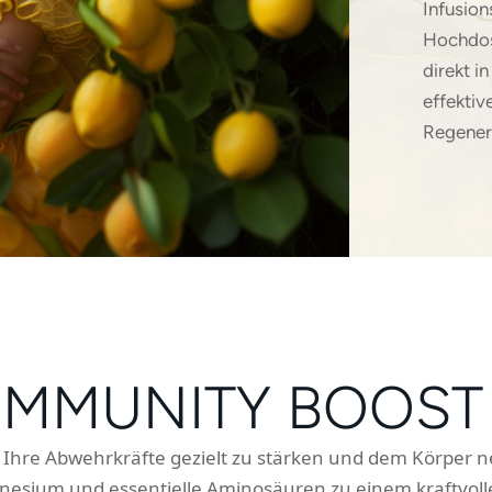
Infusion
Hochdos
direkt i
effektiv
Regenera
 IMMUNITY BOOST
, Ihre Abwehrkräfte gezielt zu stärken und dem Körper 
agnesium und essentielle Aminosäuren zu einem kraftvoll