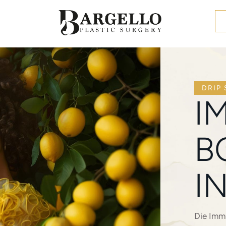
DRIP
I
B
I
Die Immu