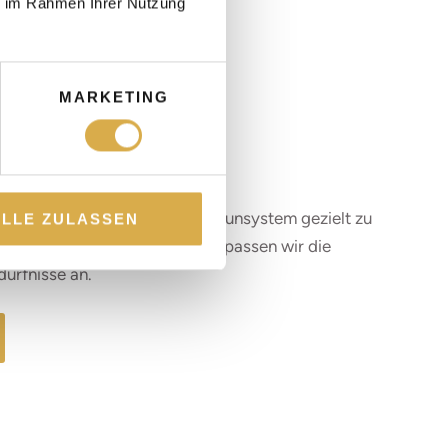
LUNG?
ie im Rahmen Ihrer Nutzung
nfälligkeit
MARKETING
vel
n
d Vitalität
eine effektive Methode, Ihr Immunsystem gezielt zu
ALLE ZULASSEN
kraft zu stärken. Im Drip Spa passen wir die
dürfnisse an.