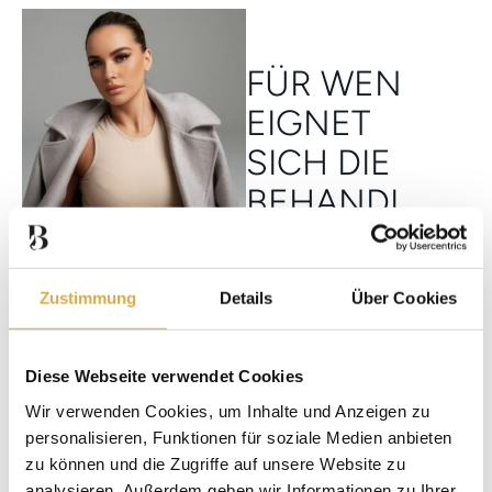
FÜR WEN
EIGNET
SICH DIE
BEHANDL
UNG?
Patienten nach
Zustimmung
Details
Über Cookies
Gewichtsabnahme mit
verbliebenen
Hautüberschüssen
Diese Webseite verwendet Cookies
Personen mit
Wir verwenden Cookies, um Inhalte und Anzeigen zu
diätresistenten
personalisieren, Funktionen für soziale Medien anbieten
Problemzonen
zu können und die Zugriffe auf unsere Website zu
analysieren. Außerdem geben wir Informationen zu Ihrer
Personen mit