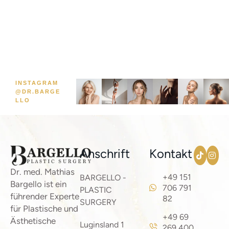
INSTAGRAM
@DR.BARGE
LLO
Anschrift
Kontakt
Dr. med. Mathias
+49 151
BARGELLO -
Bargello ist ein
706 791
PLASTIC
führender Experte
82
SURGERY
für Plastische und
+49 69
Ästhetische
Luginsland 1
269 400