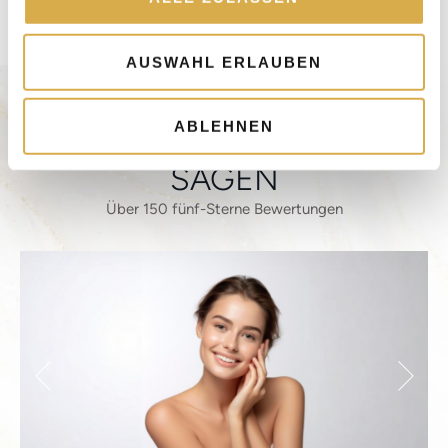
a
u
s
AUSWAHL ERLAUBEN
w
a
ABLEHNEN
h
WAS UNSERE PATIENTEN
l
SAGEN
Über 150 fünf-Sterne Bewertungen