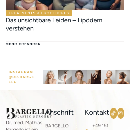
TREATMENTS & PROCEDURES
Das unsichtbare Leiden – Lipödem
verstehen
MEHR ERFAHREN
INSTAGRAM
@DR.BARGE
LLO
Anschrift
Kontakt
Dr. med. Mathias
+49 151
BARGELLO -
Bargello ist ein