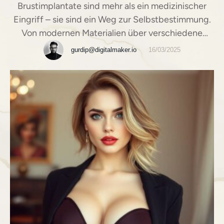
Brustimplantate sind mehr als ein medizinischer
Eingriff – sie sind ein Weg zur Selbstbestimmung.
Von modernen Materialien über verschiedene
Formen bis hin zu wichtigen Sicherheitsaspekten:
gurdip@digitalmaker.io
16/03/2025
Erfahren Sie alles, was Sie für Ihre persönliche
Entscheidung wissen müssen.