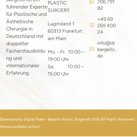
706 791
PLASTIC
führender Experte
82
SURGERY
für Plastische und
+49 69
Ästhetische
Luginsland 1
269 400
Chirurgie in
60313 Frankfurt
24
Deutschland mit
am Main
info@dr
doppelter
bargello.
Facharztausbildu
Mo. - Fr. 10:00 –
de
ng und
19:00 Uhr
internationaler
Sa. 10:00 –
Erfahrung.
15:00 Uhr
Developed by Digital Maker -
Bargello Plastic Surgery
© 2026 All Rights Reserved
Impressum
Datenschutz