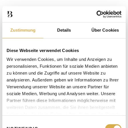
MATERIALIEN UND
OBERFLÄCHEN
Zustimmung
Details
Über Cookies
Die Wahl des richtigen Materials ist entscheidend für ein
natürliches Ergebnis und Ihre Sicherheit.
Diese Webseite verwendet Cookies
Silikongel-Implantate
Wir verwenden Cookies, um Inhalte und Anzeigen zu
personalisieren, Funktionen für soziale Medien anbieten
Moderne Silikongel-Implantate zeichnen sich durch folgende
zu können und die Zugriffe auf unsere Website zu
Eigenschaften aus:
analysieren. Außerdem geben wir Informationen zu Ihrer
Verwendung unserer Website an unsere Partner für
Hohe Formstabilität
soziale Medien, Werbung und Analysen weiter. Unsere
Natürliches Tragegefühl durch kohäsive Gele
Partner führen diese Informationen möglicherweise mit
Auslaufsicherheit durch mehrschichtige Hüllen und
weiteren Daten zusammen, die Sie ihnen bereitgestellt
nicht-flüssige Gelfüllungen
haben oder die sie im Rahmen Ihrer Nutzung der Dienste
gesammelt haben.
E