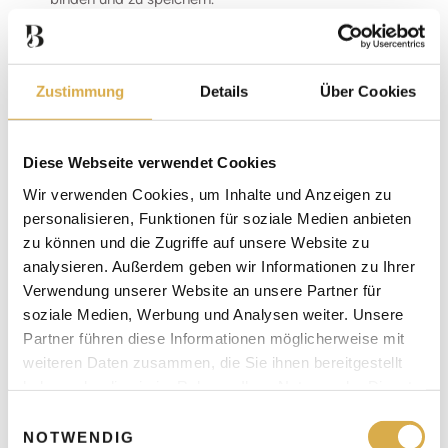
Beschleunigte Zellregeneration
: Für einen frischeren,
ebenmäßigeren Teint.
Natürliche Faltenreduktion
: Feine Linien werden
Zustimmung
Details
Über Cookies
gemildert, ohne das Risiko eines „eingefrorenen“ Looks.
Diese Webseite verwendet Cookies
DER BARGELLO-ANSATZ:
Wir verwenden Cookies, um Inhalte und Anzeigen zu
PRÄZISION TRIFFT AUF LUXUS
personalisieren, Funktionen für soziale Medien anbieten
zu können und die Zugriffe auf unsere Website zu
Bei BARGELLO – PLASTIC SURGERY haben wir das Salmon
analysieren. Außerdem geben wir Informationen zu Ihrer
Sperm Facial zu einer Kunst erhoben:
Verwendung unserer Website an unsere Partner für
soziale Medien, Werbung und Analysen weiter. Unsere
Individuelle Analyse
: Wir beginnen mit einer detaillierten
Partner führen diese Informationen möglicherweise mit
Hautanalyse, um die Behandlung exakt auf Ihre
weiteren Daten zusammen, die Sie ihnen bereitgestellt
Bedürfnisse abzustimmen.
haben oder die sie im Rahmen Ihrer Nutzung der Dienste
Hochreine Formulierung
: Wir verwenden nur die
gesammelt haben.
E
reinsten, hochkonzentrierten Polynukleotid-Präparate für
NOTWENDIG
i