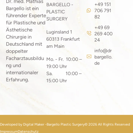
Dr. med. Mathias
+49 151
BARGELLO -
Bargello ist ein
706 791
PLASTIC
führender Experte
82
SURGERY
für Plastische und
+49 69
Ästhetische
Luginsland 1
269 400
Chirurgie in
60313 Frankfurt
24
Deutschland mit
am Main
info@dr
doppelter
bargello.
Facharztausbildu
Mo. - Fr. 10:00 –
de
ng und
19:00 Uhr
internationaler
Sa. 10:00 –
Erfahrung.
15:00 Uhr
Developed by Digital Maker -
Bargello Plastic Surgery
© 2026 All Rights Reserved
Impressum
Datenschutz