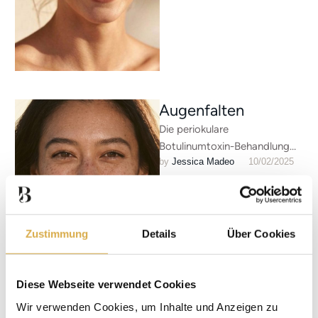
Augenfalten
Die periokulare
Botulinumtoxin-Behandlung
by 
Jessica Madeo
10/02/2025
ermöglicht eine präzise
neuromodulatorische
Harmonisierung der
mimischen Augenmuskulatur.
Durch selektive Relaxation der
Zustimmung
Details
Über Cookies
periorbitalen Muskelgruppen
erreichen …
Diese Webseite verwendet Cookies
Wir verwenden Cookies, um Inhalte und Anzeigen zu