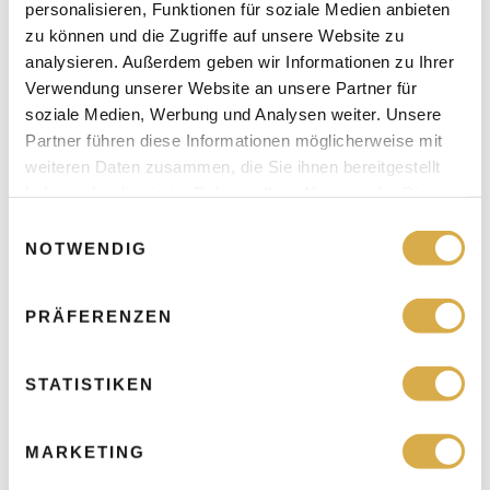
personalisieren, Funktionen für soziale Medien anbieten
zu können und die Zugriffe auf unsere Website zu
Stirnfalten
analysieren. Außerdem geben wir Informationen zu Ihrer
Die frontale Botulinumtoxin-
Verwendung unserer Website an unsere Partner für
Intervention ermöglicht eine
soziale Medien, Werbung und Analysen weiter. Unsere
by 
Jessica Madeo
10/02/2025
präzise neuromodulatorische
Partner führen diese Informationen möglicherweise mit
Harmonisierung der
weiteren Daten zusammen, die Sie ihnen bereitgestellt
mimischen Stirnmuskulatur.
haben oder die sie im Rahmen Ihrer Nutzung der Dienste
Durch selektive Relaxation des
gesammelt haben.
E
Musculus frontalis und …
NOTWENDIG
i
n
w
PRÄFERENZEN
i
l
l
STATISTIKEN
i
Zornesfalten
g
MARKETING
Die glabellare Botulinumtoxin-
u
Intervention ermöglicht eine
n