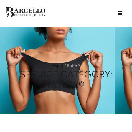
Home
/
Botox®
SERVICE CATEGORY:
BOTOX®