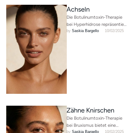
Achseln
Die Botulinumtoxin-Therapie
bei Hyperhidrose repräsentiert
by 
Saskia Bargello
10/02/2025
einen evidenzbasierten
neuromodulatorischen Ansatz
zur selektiven Regulation
exzessiver Schweißsekretion.
Durch präzise
Chemodenervierung der …
Zähne Knirschen
Die Botulinumtoxin-Therapie
bei Bruxismus bietet eine
by 
Saskia Bargello
10/02/2025
innovative neuromuskuläre